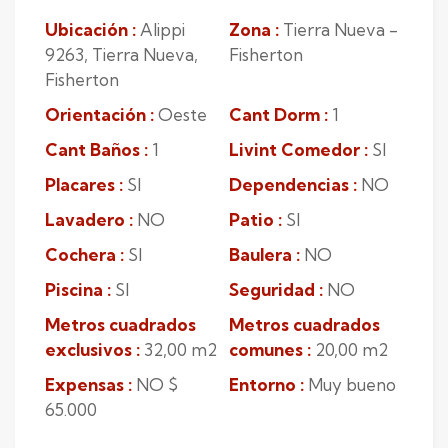
Ubicación :
Alippi
Zona :
Tierra Nueva -
9263, Tierra Nueva,
Fisherton
Fisherton
Orientación :
Oeste
Cant Dorm :
1
Cant Baños :
1
Livint Comedor :
SI
Placares :
SI
Dependencias :
NO
Lavadero :
NO
Patio :
SI
Cochera :
SI
Baulera :
NO
Piscina :
SI
Seguridad :
NO
Metros cuadrados
Metros cuadrados
exclusivos :
32,00 m2
comunes :
20,00 m2
Expensas :
NO $
Entorno :
Muy bueno
65.000