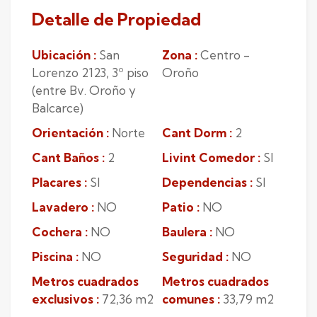
Detalle de Propiedad
Ubicación :
San
Zona :
Centro -
Lorenzo 2123, 3º piso
Oroño
(entre Bv. Oroño y
Balcarce)
Orientación :
Norte
Cant Dorm :
2
Cant Baños :
2
Livint Comedor :
SI
Placares :
SI
Dependencias :
SI
Lavadero :
NO
Patio :
NO
Cochera :
NO
Baulera :
NO
Piscina :
NO
Seguridad :
NO
Metros cuadrados
Metros cuadrados
exclusivos :
72,36 m2
comunes :
33,79 m2